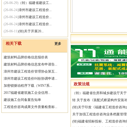
(26-06-29)
（转）福建省建设工...
(26-06-24)
漳州市建设工程造价...
(26-06-24)
漳州市建设工程造价...
(26-06-24)
漳州市建设工程造价...
(26-06-11)
(转)关于开展20...
(26-06-11)
（转）漳州市住房和...
相关下载
更多
(26-06-01)
(转)住房城乡建设...
(25-09-30)
关于网站系统维护的通知
建筑材料品牌价格信息报价表
建筑材料品牌价格信息发布申请告...
漳州市建设工程造价管理协会第五...
漳州市建设工程造价纠纷协调申请...
政策法规
加密锁驱动程序下载（WIN7系...
2017福建省建筑施工企业信用...
（转）福建省住房和城乡建设厅关于暂
建设施工合同备案告知单
转 关于发布《装配式桥梁构件安装
工程造价咨询成果文件质量检查标...
(转)关于印发《福建省工程造价咨
漳州市工程造价咨询分支机构注册...
关于加强工程造价咨询业务档案管理
施工合同备案符合性收件回执单
(转)福建省招标投标、工程造价咨询