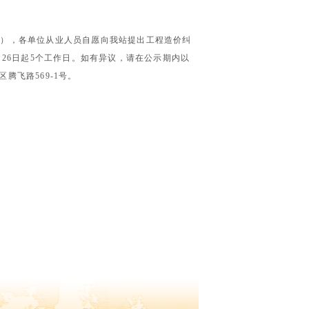
号），各单位从业人员自愿向我站提出工程造价纠
月
26
日起
5
个工作日。如有异议，请在公示期内以
区腾飞路
569-1
号。