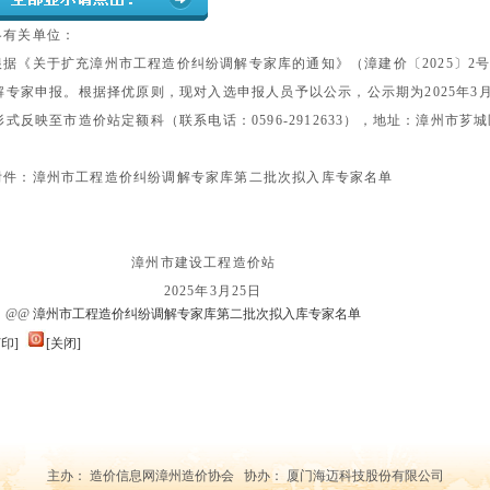
各有关单位：
根据《关于扩充漳州市工程造价纠纷调解专家库的通知》（漳建价〔
2025
〕
2
解专家申报。根据择优原则，现对入选申报人员予以公示，公示期为
2025
年
3
形式反映至市造价站定额科（联系电话：
0596-2912633
），地址：漳州市芗城
附件：漳州市工程造价纠纷调解专家库第二批次拟入库专家名单
漳州市建设工程造价站
2025
年
3
月
25
日
：
@@
漳州市工程造价纠纷调解专家库第二批次拟入库专家名单
打印]
[关闭]
主办： 造价信息网漳州造价协会 协办： 厦门海迈科技股份有限公司